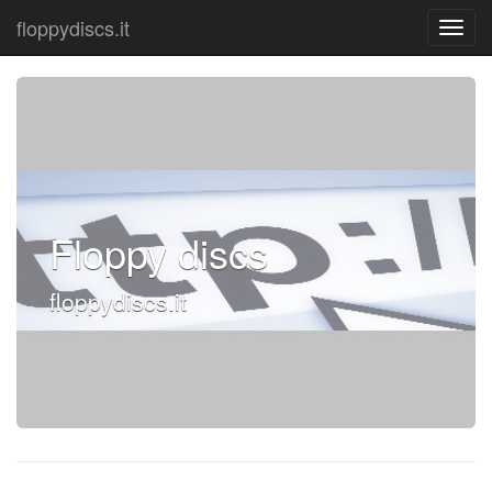
floppydiscs.it
Floppy discs
floppydiscs.it